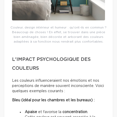
Couleur, design intérieur et humeur : qu'ont-ils en commun ?
Beaucoup de choses ! En effet, se trouver dans une pièce
bien aménagée, bien décorée et arborant des couleurs
adaptées à sa fonction nous rendrait plus confortables.
L'IMPACT PSYCHOLOGIQUE DES
COULEURS
Les couleurs influenceraient nos émotions et nos
perceptions de manière souvent inconsciente. Voici
quelques exemples courants :
Bleu (idéal pour les chambres et les bureaux) :
Apaise
et favorise la
concentration
.