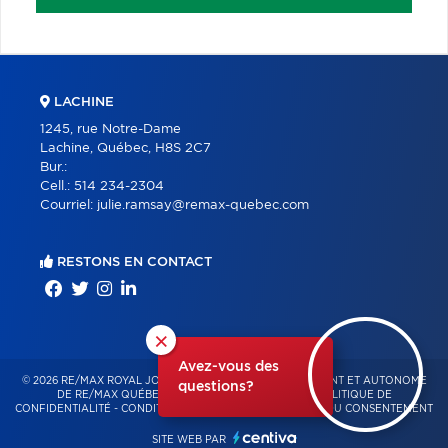
LACHINE
1245, rue Notre-Dame
Lachine, Québec, H8S 2C7
Bur.:
Cell.:
514 234-2304
Courriel:
julie.ramsay@remax-quebec.com
RESTONS EN CONTACT
×
Avez-vous des
© 2026 RE/MAX ROYAL JORDAN – FRANCHISÉ INDÉPENDANT ET AUTONOME
questions?
DE RE/MAX QUÉBEC – TOUS DROITS RÉSERVÉS -
POLITIQUE DE
CONFIDENTIALITÉ
-
CONDITIONS D'UTILISATION
-
GESTION DU CONSENTEMENT
SITE WEB PAR