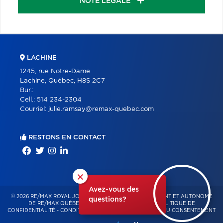
NOTE LÉGALE
LACHINE
1245, rue Notre-Dame
Lachine, Québec, H8S 2C7
Bur.:
Cell.:
514 234-2304
Courriel:
julie.ramsay@remax-quebec.com
RESTONS EN CONTACT
×
Avez-vous des
© 2026 RE/MAX ROYAL JORDAN – FRANCHISÉ INDÉPENDANT ET AUTONOME
questions?
DE RE/MAX QUÉBEC – TOUS DROITS RÉSERVÉS -
POLITIQUE DE
CONFIDENTIALITÉ
-
CONDITIONS D'UTILISATION
-
GESTION DU CONSENTEMENT