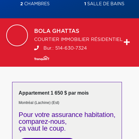
2
CHAMBRES
1
SALLE DE BAINS
BOLA
GHATTAS
COURTIER IMMOBILIER RÉSIDENTIEL
Bur.:
514-630-7324
Appartement 1 650 $ par mois
Montréal (Lachine) (Est)
Pour votre
assurance habitation,
comparez-nous,
ça vaut le coup.