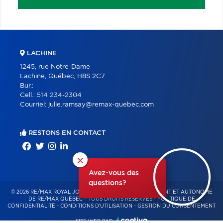
LACHINE
1245, rue Notre-Dame
Lachine, Québec, H8S 2C7
Bur.:
Cell.:
514 234-2304
Courriel:
julie.ramsay@remax-quebec.com
RESTONS EN CONTACT
×
Avez-vous des
questions?
© 2026 RE/MAX ROYAL JORDAN – FRANCHISÉ INDÉPENDANT ET AUTONOME
DE RE/MAX QUÉBEC – TOUS DROITS RÉSERVÉS -
POLITIQUE DE
CONFIDENTIALITÉ
-
CONDITIONS D'UTILISATION
-
GESTION DU CONSENTEMENT
SITE WEB PAR