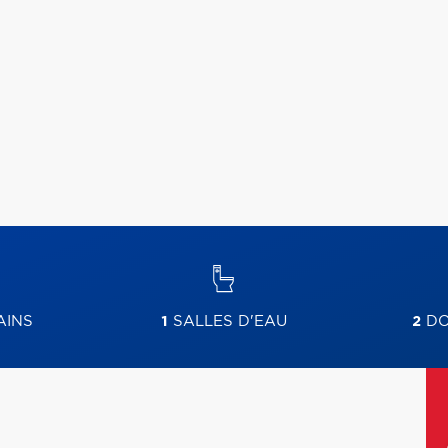
AINS
1
SALLES D'EAU
2
DO