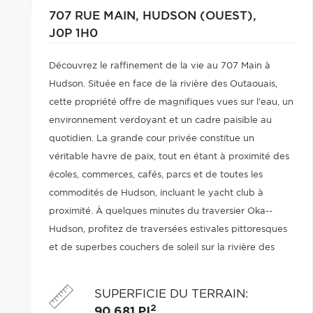
707 RUE MAIN,
HUDSON (OUEST),
J0P 1H0
Découvrez le raffinement de la vie au 707 Main à
Hudson. Située en face de la rivière des Outaouais,
cette propriété offre de magnifiques vues sur l'eau, un
environnement verdoyant et un cadre paisible au
quotidien. La grande cour privée constitue un
véritable havre de paix, tout en étant à proximité des
écoles, commerces, cafés, parcs et de toutes les
commodités de Hudson, incluant le yacht club à
proximité. À quelques minutes du traversier Oka--
Hudson, profitez de traversées estivales pittoresques
et de superbes couchers de soleil sur la rivière des
Outaouais.
SUPERFICIE DU TERRAIN
:
2
90 681 PI